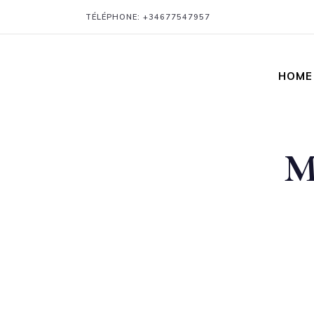
TÉLÉPHONE:
+34677547957
HOME
M