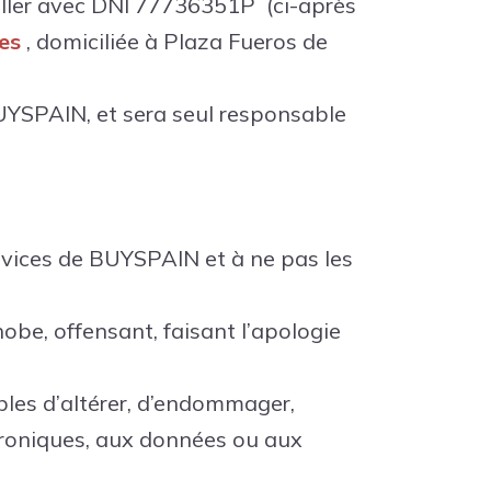
 Oller avec DNI 77736351P
(ci-après
es
, domiciliée à Plaza Fueros de
 BUYSPAIN, et sera seul responsable
rvices de BUYSPAIN et à ne pas les
obe, offensant, faisant l’apologie
bles d’altérer, d’endommager,
roniques, aux données ou aux