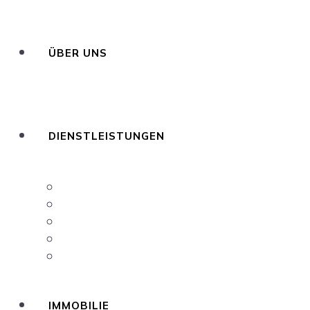
ÜBER UNS
DIENSTLEISTUNGEN
Verwalten von Benachrichtigungen fü
EIN HAUS IN SPANIEN KAUFEN
ERHALT DER NIE: AUSLÄNDISCHE 
Erteilung einer Vollmacht zur Unterze
Testamentsvollstreckerdienst in Span
IMMOBILIE