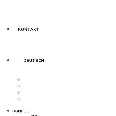
KONTAKT
DEUTSCH
Français
Nederlands
English
Español
HOME